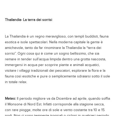
Thailandia- La terra dei sorrisi
La Thailandia è un regno meraviglioso, con templi buddisti, fauna
esotica e isole spettacolari. Nella moderna capitale la gente è
amichevole, tanto da far rinominare la Thailandia la “terra dei
sorrisi”. Ogni cosa qui è come un sogno bellissimo, che sia
remare in tender sull’acqua limpida dentro una grotta nascosta,
immergersi in acqua per scoprire piante e animali acquatici,
visitare i villaggi tradizionali dei pescatori, esplorare la flora e la
fauna così esotiche e pure o semplicemente sdraiarsi sotto il sole
in totale relax.
Meteo:
Il periodo migliore va da Dicembre ad aprile, quando soffia
il Monsone di Nord Est. Infatti corrisponde alla stagione secca,
con rare piogge, molte ore di sole e vento costante tra 10 e 15
nodi. Non ci sono tempeste tropicali o cicloni in qualsiasi periodo