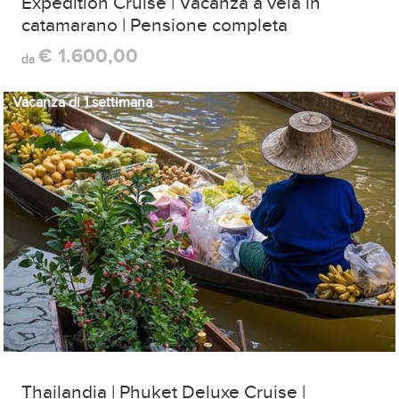
Expedition Cruise | Vacanza a vela in
catamarano | Pensione completa
€ 1.600,00
da
Vacanza di 1 settimana
Thailandia | Phuket Deluxe Cruise |