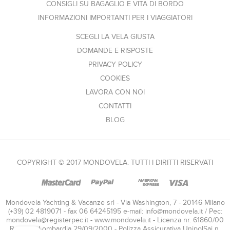
CONSIGLI SU BAGAGLIO E VITA DI BORDO
INFORMAZIONI IMPORTANTI PER I VIAGGIATORI
SCEGLI LA VELA GIUSTA
DOMANDE E RISPOSTE
PRIVACY POLICY
COOKIES
LAVORA CON NOI
CONTATTI
BLOG
COPYRIGHT © 2017 MONDOVELA. TUTTI I DIRITTI RISERVATI
Mondovela Yachting & Vacanze srl - Via Washington, 7 - 20146 Milano
(+39) 02 4819071 - fax 06 64245195 e-mail:
info@mondovela.it
/ Pec:
mondovela@registerpec.it
- www.mondovela.it - Licenza nr. 61860/00
Regione Lombardia 29/09/2000 - Polizza Assicurativa UnipolSai n.