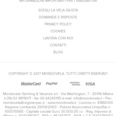
INFORMAZIONI IMPORTANTI PER I VIAGGIATORI
SCEGLI LA VELA GIUSTA
DOMANDE E RISPOSTE
PRIVACY POLICY
COOKIES
LAVORA CON NOI
CONTATTI
BLOG
COPYRIGHT © 2017 MONDOVELA. TUTTI I DIRITTI RISERVATI
Mondovela Yachting & Vacanze srl - Via Washington, 7 - 20146 Milano
(+39) 02 4819071 - fax 06 64245195 e-mail:
info@mondovela.it
/ Pec:
mondovela@registerpec.it
- www.mondovela.it - Licenza nr. 61860/00
Regione Lombardia 29/09/2000 - Polizza Assicurativa UnipolSai n.
100070565 - Capitale sociale Euro 30.000,00 i.v. - Reg. Imprese di
Milano n. 11343790157 - REA n. MI 1457571 - P.IVA e C.F. 11343790157