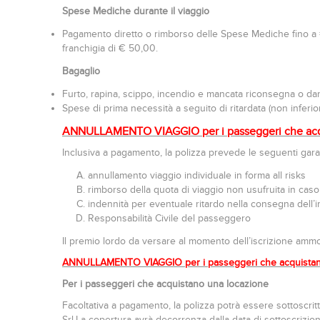
Spese Mediche durante il viaggio
Pagamento diretto o rimborso delle Spese Mediche fino a € 
franchigia di € 50,00.
Bagaglio
Furto, rapina, scippo, incendio e mancata riconsegna o dan
Spese di prima necessità a seguito di ritardata (non inferi
ANNULLAMENTO VIAGGIO
per i passeggeri che ac
Inclusiva a pagamento, la polizza prevede le seguenti gara
annullamento viaggio individuale in forma all risks
rimborso della quota di viaggio non usufruita in caso
indennità per eventuale ritardo nella consegna dell
Responsabilità Civile del passeggero
Il premio lordo da versare al momento dell’iscrizione amm
ANNULLAMENTO VIAGGIO per i passeggeri che acquistan
Per i passeggeri che acquistano una locazione
Facoltativa a pagamento, la polizza potrà essere sottoscrit
Srl
.
La copertura avrà decorrenza dalla data di sottoscrizion