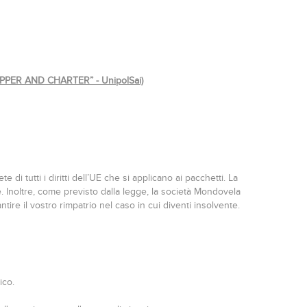
“SKIPPER AND CHARTER” - UnipolSai)
di tutti i diritti dell’UE che si applicano ai pacchetti. La
Inoltre, come previsto dalla legge, la società Mondovela
ire il vostro rimpatrio nel caso in cui diventi insolvente.
ico.