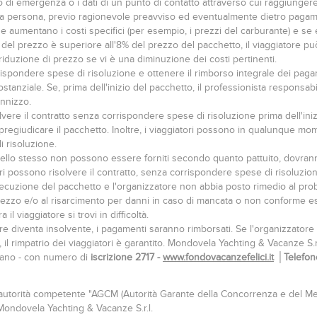
di emergenza o i dati di un punto di contatto attraverso cui raggiungere 
ltra persona, previo ragionevole preavviso ed eventualmente dietro pagame
e aumentano i costi specifici (per esempio, i prezzi del carburante) e s
 del prezzo è superiore all'8% del prezzo del pacchetto, il viaggiatore può ri
a riduzione di prezzo se vi è una diminuzione dei costi pertinenti.
rrispondere spese di risoluzione e ottenere il rimborso integrale dei paga
anziale. Se, prima dell'inizio del pacchetto, il professionista responsabi
ennizzo.
solvere il contratto senza corrispondere spese di risoluzione prima dell'i
egiudicare il pacchetto. Inoltre, i viaggiatori possono in qualunque momen
i risoluzione.
i dello stesso non possono essere forniti secondo quanto pattuito, dovran
ri possono risolvere il contratto, senza corrispondere spese di risoluzio
'esecuzione del pacchetto e l'organizzatore non abbia posto rimedio al pro
 prezzo e/o al risarcimento per danni in caso di mancata o non conforme ese
l viaggiatore si trovi in difficoltà.
tore diventa insolvente, i pagamenti saranno rimborsati. Se l'organizzatore 
, il rimpatrio dei viaggiatori è garantito. Mondovela Yachting & Vacanze S.
ilano - con numero di
iscrizione 2717 -
www.fondovacanzefelici.it
│Telefono
, l'autorità competente "AGCM (Autorità Garante della Concorrenza e del M
 Mondovela Yachting & Vacanze S.r.l.