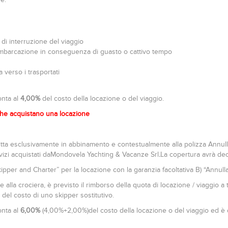
 di interruzione del viaggio
’imbarcazione in conseguenza di guasto o cattivo tempo
 verso i trasportati
onta al
4,00%
del costo della locazione o del viaggio.
he acquistano una locazione
ritta esclusivamente in abbinamento e contestualmente alla polizza Annul
rvizi acquistati daMondovela Yachting & Vacanze Srl
.
La copertura avrà dec
ipper and Charter” per la locazione con la garanzia facoltativa B) “Annul
are alla crociera, è previsto il rimborso della quota di locazione / viaggi
 del costo di uno skipper sostitutivo.
onta al
6,00%
(4,00%+2,00%)del costo della locazione o del viaggio ed è 