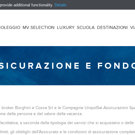
ovide additional functionality.
Details
NOLEGGIO
MV SELECTION
LUXURY
SCUOLA
DESTINAZIONI
V
SSICURAZIONE E FOND
l broker Borghini e Cossa Srl e le Compagnie UnipolSai Assicurazioni SpA
one della persona e del valore della vacanza.
oltativa, a seconda della tipologia dei servizi che si acquistano o delle
 i limiti, gli obblighi dell’Assicurato e le condizioni di assicurazione co