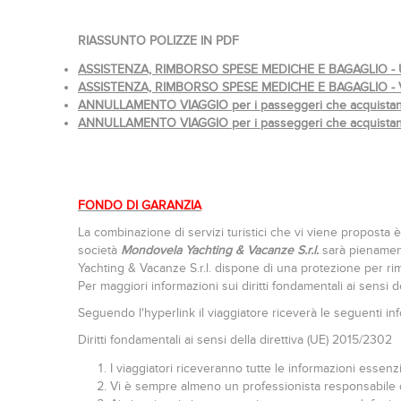
RIASSUNTO POLIZZE IN PDF
ASSISTENZA, RIMBORSO SPESE MEDICHE E BAGAGLIO - U
ASSISTENZA, RIMBORSO SPESE MEDICHE E BAGAGLIO - V
ANNULLAMENTO VIAGGIO
per i passeggeri che acquistan
ANNULLAMENTO VIAGGIO per i passeggeri che acquistan
FONDO DI GARANZIA
La combinazione di servizi turistici che vi viene proposta è 
società
Mondovela Yachting & Vacanze S.r.l.
sarà pienament
Yachting & Vacanze S.r.l. dispone di una protezione per rimb
Per maggiori informazioni sui diritti fondamentali ai sensi d
Seguendo l'hyperlink il viaggiatore riceverà le seguenti in
Diritti fondamentali ai sensi della direttiva (UE) 2015/2302
I viaggiatori riceveranno tutte le informazioni essenz
Vi è sempre almeno un professionista responsabile della