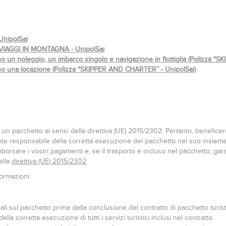
nipolSai
IAGGI IN MONTAGNA - UnipolSai
o un noleggio, un imbarco singolo e navigazione in flottiglia (Polizza 
o una locazione
(Polizza “SKIPPER AND CHARTER” - UnipolSai)
un pacchetto ai sensi della direttiva (UE) 2015/2302. Pertanto, beneficerete 
e responsabile della corretta esecuzione del pacchetto nel suo insieme. 
orsare i vostri pagamenti e, se il trasporto è incluso nel pacchetto, garant
ella
direttiva (UE) 2015/2302
formazioni:
iali sul pacchetto prima della conclusione del contratto di pacchetto turist
 corretta esecuzione di tutti i servizi turistici inclusi nel contratto.