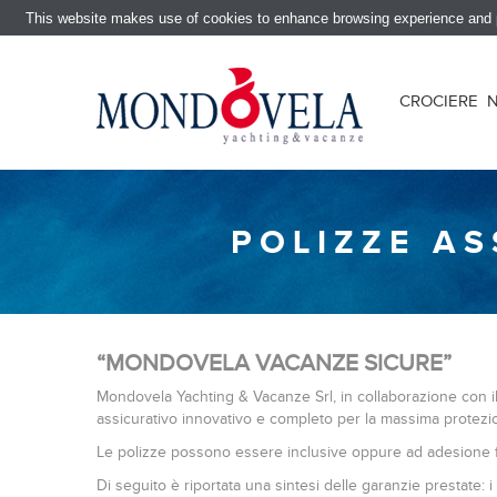
This website makes use of cookies to enhance browsing experience and pr
CROCIERE
POLIZZE A
“MONDOVELA VACANZE SICURE”
Mondovela Yachting & Vacanze Srl, in collaborazione con i
assicurativo innovativo e completo per la massima protezi
Le polizze possono essere inclusive oppure ad adesione fac
Di seguito è riportata una sintesi delle garanzie prestate: