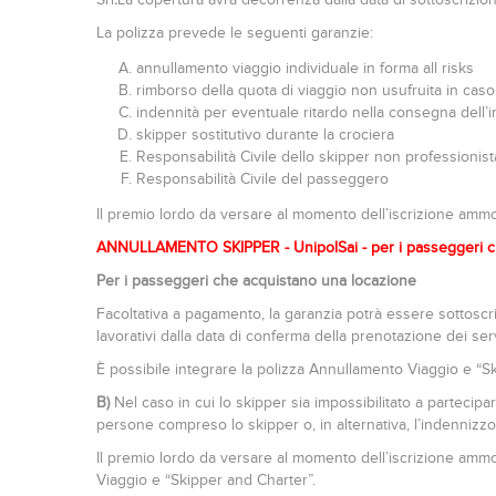
La polizza prevede le seguenti garanzie:
annullamento viaggio individuale in forma all risks
rimborso della quota di viaggio non usufruita in caso
indennità per eventuale ritardo nella consegna dell
skipper sostitutivo durante la crociera
Responsabilità Civile dello skipper non professionista
Responsabilità Civile del passeggero
Il premio lordo da versare al momento dell’iscrizione amm
ANNULLAMENTO SKIPPER - UnipolSai - per i passeggeri c
Per i passeggeri che acquistano una locazione
Facoltativa a pagamento, la garanzia potrà essere sottosc
lavorativi dalla data di conferma della prenotazione dei se
È possibile integrare la polizza Annullamento Viaggio e “Sk
B)
Nel caso in cui lo skipper sia impossibilitato a partecip
persone compreso lo skipper o, in alternativa, l’indennizzo
Il premio lordo da versare al momento dell’iscrizione amm
Viaggio e “Skipper and Charter”.