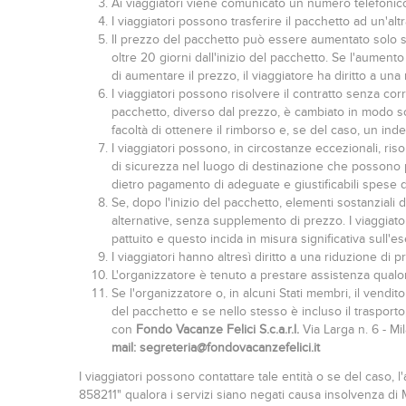
Ai viaggiatori viene comunicato un numero telefonico 
I viaggiatori possono trasferire il pacchetto ad un'a
Il prezzo del pacchetto può essere aumentato solo s
oltre 20 giorni dall'inizio del pacchetto. Se l'aumento
di aumentare il prezzo, il viaggiatore ha diritto a un
I viaggiatori possono risolvere il contratto senza co
pacchetto, diverso dal prezzo, è cambiato in modo sost
facoltà di ottenere il rimborso e, se del caso, un ind
I viaggiatori possono, in circostanze eccezionali, ri
di sicurezza nel luogo di destinazione che possono pr
dietro pagamento di adeguate e giustificabili spese d
Se, dopo l'inizio del pacchetto, elementi sostanzial
alternative, senza supplemento di prezzo. I viaggiato
pattuito e questo incida in misura significativa sull
I viaggiatori hanno altresì diritto a una riduzione di
L'organizzatore è tenuto a prestare assistenza qualora i
Se l'organizzatore o, in alcuni Stati membri, il vendi
del pacchetto e se nello stesso è incluso il trasporto
con
Fondo Vacanze Felici S.c.a.r.l.
Via Larga n. 6 - M
mail:
segreteria@fondovacanzefelici.it
I viaggiatori possono contattare tale entità o se del caso
858211" qualora i servizi siano negati causa insolvenza di