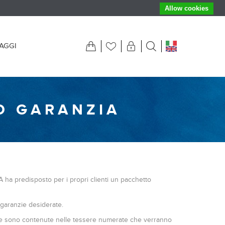
Allow cookies
IAGGI
O GARANZIA
 ha predisposto per i propri clienti un pacchetto
 garanzie desiderate.
mplete sono contenute nelle tessere numerate che verranno