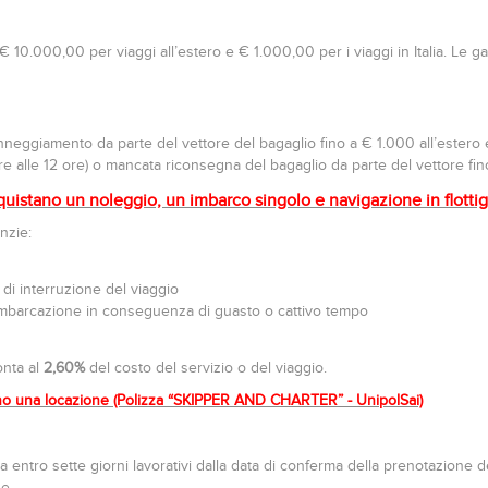
10.000,00 per viaggi all’estero e € 1.000,00 per i viaggi in Italia. Le g
neggiamento da parte del vettore del bagaglio fino a € 1.000 all’estero e
ore alle 12 ore) o mancata riconsegna del bagaglio da parte del vettore fi
quistano un noleggio, un imbarco singolo e navigazione in flot
nzie:
 di interruzione del viaggio
’imbarcazione in conseguenza di guasto o cattivo tempo
onta al
2,60%
del costo del servizio o del viaggio.
o una locazione
(Polizza “SKIPPER AND CHARTER” - UnipolSai)
ta entro sette giorni lavorativi dalla data di conferma della prenotazione
e.