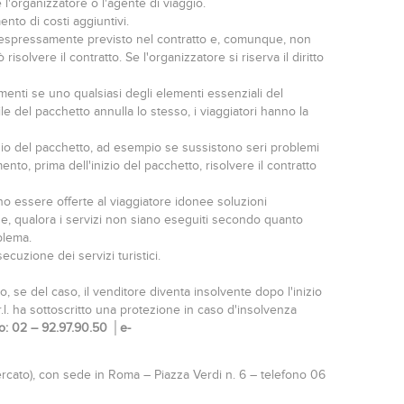
l'organizzatore o l'agente di viaggio.
nto di costi aggiuntivi.
e espressamente previsto nel contratto e, comunque, non
solvere il contratto. Se l'organizzatore si riserva il diritto
menti se uno qualsiasi degli elementi essenziali del
le del pacchetto annulla lo stesso, i viaggiatori hanno la
nizio del pacchetto, ad esempio se sussistono seri problemi
to, prima dell'inizio del pacchetto, risolvere il contratto
no essere offerte al viaggiatore idonee soluzioni
ne, qualora i servizi non siano eseguiti secondo quanto
blema.
cuzione dei servizi turistici.
o, se del caso, il venditore diventa insolvente dopo l'inizio
r.l. ha sottoscritto una protezione in caso d'insolvenza
: 02 – 92.97.90.50 │e-
ercato), con sede in Roma – Piazza Verdi n. 6 – telefono 06