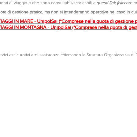
menti di viaggio e che sono consultabili/scaricabili
a
questi link (cliccare 
ta di gestione pratica, ma non si intenderanno operative nel caso in cui
IAGGI IN MARE - UnipolSai (*
Comprese nella quota di gestione p
VIAGGI IN MONTAGNA - UnipolSai (*
Comprese nella quota di gest
servizi assicurativi e di assistenza chiamando la Struttura Organizzativa 