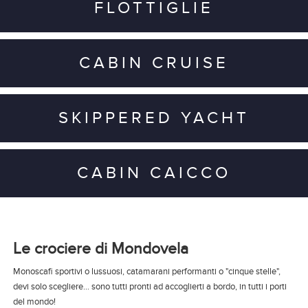
FLOTTIGLIE
CABIN CRUISE
SKIPPERED YACHT
CABIN CAICCO
Le crociere di Mondovela
Monoscafi sportivi o lussuosi, catamarani performanti o "cinque stelle",
devi solo scegliere… sono tutti pronti ad accoglierti a bordo, in tutti i porti
del mondo!