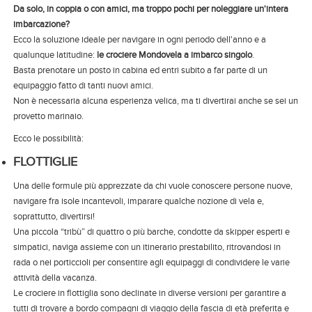
Da solo, in coppia o con amici, ma troppo pochi per noleggiare un'intera
imbarcazione?
Ecco la soluzione ideale per navigare in ogni periodo dell'anno e a
qualunque latitudine:
le crociere Mondovela a imbarco singolo
.
Basta prenotare un posto in cabina ed entri subito a far parte di un
equipaggio fatto di tanti nuovi amici.
Non è necessaria alcuna esperienza velica, ma ti divertirai anche se sei un
provetto marinaio.
Ecco le possibilità:
FLOTTIGLIE
Una delle formule più apprezzate da chi vuole conoscere persone nuove,
navigare fra isole incantevoli, imparare qualche nozione di vela e,
soprattutto, divertirsi!
Una piccola “tribù” di quattro o più barche, condotte da skipper esperti e
simpatici, naviga assieme con un itinerario prestabilito, ritrovandosi in
rada o nei porticcioli per consentire agli equipaggi di condividere le varie
attività della vacanza.
Le crociere in flottiglia sono declinate in diverse versioni per garantire a
tutti di trovare a bordo compagni di viaggio della fascia di età preferita e