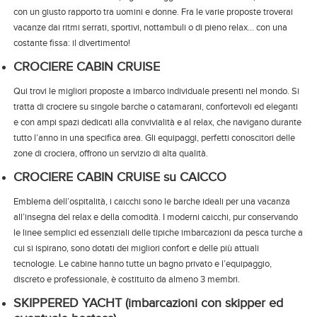
con un giusto rapporto tra uomini e donne. Fra le varie proposte troverai
vacanze dai ritmi serrati, sportivi, nottambuli o di pieno relax... con una
costante fissa: il divertimento!
CROCIERE CABIN CRUISE
Qui trovi le migliori proposte a imbarco individuale presenti nel mondo. Si
tratta di crociere su singole barche o catamarani, confortevoli ed eleganti
e con ampi spazi dedicati alla convivialità e al relax, che navigano durante
tutto l’anno in una specifica area. Gli equipaggi, perfetti conoscitori delle
zone di crociera, offrono un servizio di alta qualità.
CROCIERE CABIN CRUISE su CAICCO
Emblema dell’ospitalità, i caicchi sono le barche ideali per una vacanza
all’insegna del relax e della comodità. I moderni caicchi, pur conservando
le linee semplici ed essenziali delle tipiche imbarcazioni da pesca turche a
cui si ispirano, sono dotati dei migliori confort e delle più attuali
tecnologie. Le cabine hanno tutte un bagno privato e l’equipaggio,
discreto e professionale, è costituito da almeno 3 membri.
SKIPPERED YACHT (imbarcazioni con skipper ed