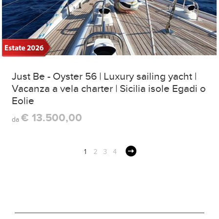
Just Be - Oyster 56 | Luxury sailing yacht |
Vacanza a vela charter | Sicilia isole Egadi o
Eolie
€ 13.500,00
da
1
2
3
4