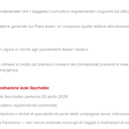
damentale che i viaggiatori consultino regolarmente i seguenti siti ufficia
attere generale sui Paesi esteri, ivi comprese quelle relative alla situazion
in vigore in merito agli spostamenti da/per l’estero.
ò stimare in modo più preciso il numero dei connazionali presenti in aree di 
emergenza.
stinazione Isole Seychelles
ole Seychelles partenza 25 aprile 2026
isultano regolarmente confermati.
cellazione o divieti di operatività da parte delle compagnie aeree interessa
ella Farnesina — non hanno emanato sconsigli di viaggio o indicazioni di so