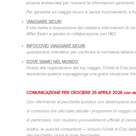
propria ambasciata per ricevere le informazioni pertinenti.
Per garantire un viaggio sicuro e senza inconvenienti, è fon
VIAGGIARE SICURI
Il sito mette a disposizione del cittadino informazioni di car
Affari Esteri e gestito in collaborazione con l'ACI.
INFOCOVID VIAGGIARE SICURI
questionario interattivo per verificare la normativa italiana 
DOVE SIAMO NEL MONDO
Grazie alla registrazione del tuo viaggio, l'Unità di Crisi pu
assistenza qualora sopraggiunga una grave situazione d'
COMUNICAZIONE PER CROCIERE 25 APRILE 2026
con de
Con riferimento al pacchetto turistico con destinazione Is
si comunica che allo stato attuale i programmi di viaggio r
In particolare, non risultano provvedimenti ufficiali di can
Inoltre, le autorità competenti — inclusa l’Unità di Crisi d
del pacchetto, ossia le isole Seychelles.