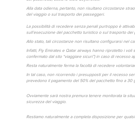
Alla data odierna, pertanto, non risultano circostanze stra
del viaggio o sul trasporto dei passeggeri.
La possibilità di recedere senza penali purtroppo è attivabi
sull’esecuzione del pacchetto turistico o sul trasporto dei
Allo stato, tali circostanze non risultano configurarsi nel ca
Infatti, Fly Emirates e Qatar airways hanno riprotetto i voli
confermato dal sito “viaggiare sicuri”) in caso di recesso 
Resta naturalmente ferma la facoltà di recedere volontaria
In tal caso, non ricorrendo i presupposti per il recesso se
prevedono il pagamento del 50% del pacchetto fino a 30 gi
Ovviamente sarà nostra premura tenere monitorata la situazi
sicurezza del viaggio.
Restiamo naturalmente a completa disposizione per qualsias