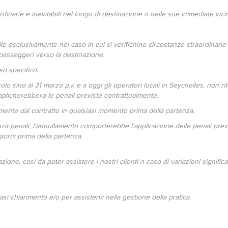
ordinarie e inevitabili nel luogo di destinazione o nelle sue immediate vic
le esclusivamente nel caso in cui si verifichino circostanze straordinarie
 passeggeri verso la destinazione.
so specifico.
 solo sino al 31 marzo p.v. e a oggi gli operatori locali in Seychelles, no
applicherebbero le penali previste contrattualmente.
mente dal contratto in qualsiasi momento prima della partenza.
nza penali, l’annullamento comporterebbe l’applicazione delle penali previs
orni prima della partenza.
one, così da poter assistere i nostri clienti n caso di variazioni signific
i chiarimento e/o per assistervi nella gestione della pratica.