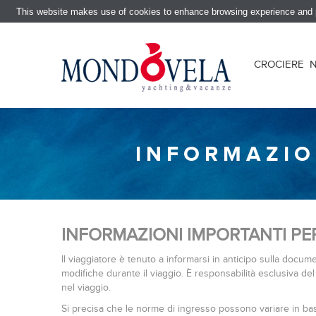
This website makes use of cookies to enhance browsing experience and pr
CROCIERE
INFORMAZIO
INFORMAZIONI IMPORTANTI PER
Il viaggiatore è tenuto a informarsi in anticipo sulla docum
modifiche durante il viaggio. È responsabilità esclusiva del 
nel viaggio.
Si precisa che le norme di ingresso possono variare in base 