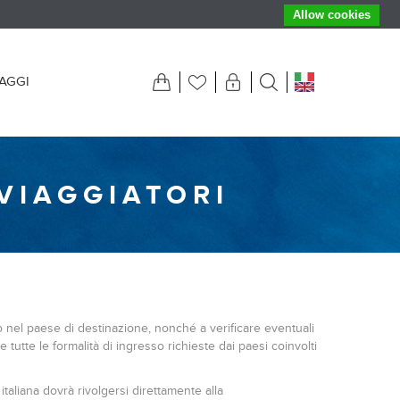
Allow cookies
IAGGI
VIAGGIATORI
sso nel paese di destinazione, nonché a verificare eventuali
 tutte le formalità di ingresso richieste dai paesi coinvolti
taliana dovrà rivolgersi direttamente alla