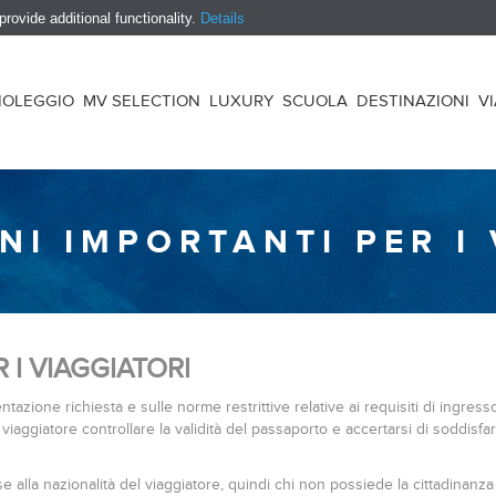
ovide additional functionality.
Details
NOLEGGIO
MV SELECTION
LUXURY
SCUOLA
DESTINAZIONI
V
NI IMPORTANTI PER I 
 I VIAGGIATORI
entazione richiesta e sulle norme restrittive relative ai requisiti di ingre
viaggiatore controllare la validità del passaporto e accertarsi di soddisfare
alla nazionalità del viaggiatore, quindi chi non possiede la cittadinanza i