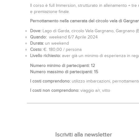
Il corso è full Immersion, strutturato in allenamento + tre
e premiazione finale.
Pernottamento nella camerata del circolo vela di Gargna
Dove:
Lago di Garda, circolo Vela Gargnano, Gargnano (B
Quando:
weekend 6/7 Aprile 2024
Durata:
un weekend
Costo:
€. 180,00 / persona
Livello richiesto:
aver già un minimo di esperienza in reg
Numero minimo di partecipanti: 12
Numero massimo di partecipanti: 15
I costi comprendono:
utilizzo imbarcazioni, pernottamento
I costi non comprendono:
viaggio a/r, vitto
Iscriviti alla newsletter