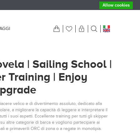
Allow cookies
IAGGI
ela | Sailing School |
r Training | Enjoy
upgrade
cere velico e di divertimento assoluto, dedicato alla
colare, a migliorare la capacità di leggere e interpretare il
utti i suoi aspetti. Eccellente training per tutti gli skipper
su altre categorie di barca e vogliono partecipare ai
ali e primaverili ORC di zona o a regate in monotipia.