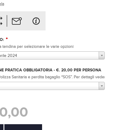
la
*
SO:
a tendina per selezionare le varie opzioni
rile 2024
E PRATICA OBBLIGATORIA - €. 20,00 PER PERSONA
lizza Sanitaria e perdita bagaglio “SOS”. Per dettagli vedere "tariffe e co
0,00