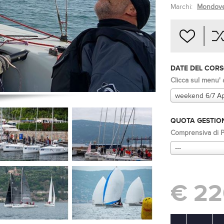
Marchi:
Mondove
DATE DEL COR
Clicca sul menu' 
weekend 6/7 Ap
QUOTA GESTION
Comprensiva di Po
---
€ 22