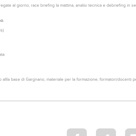
 regate al giorno, race briefing la mattina, analisi tecnica e debriefing i
no.
s)
ata
 allla base di Gargnano, materiale per la formazione, formatori/docenti per