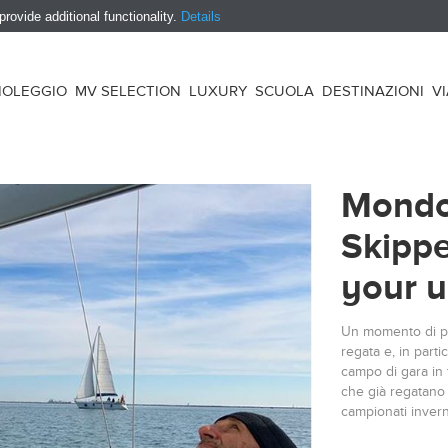
ovide additional functionality.
Details
NOLEGGIO
MV SELECTION
LUXURY
SCUOLA
DESTINAZIONI
V
Mondov
Skippe
your 
Un momento di pia
regata e, in parti
campo di gara in t
che già regatano 
campionati invern