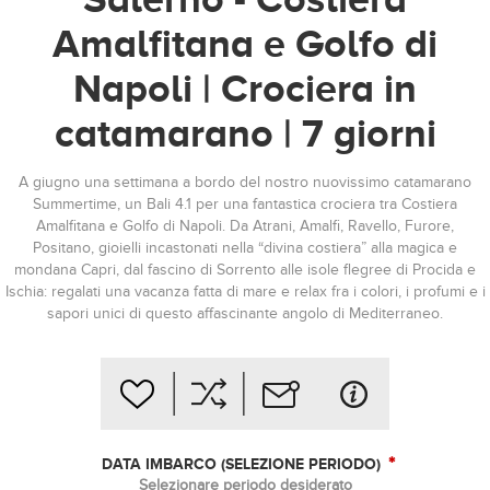
Amalfitana e Golfo di
Napoli | Crociera in
catamarano | 7 giorni
A giugno una settimana a bordo del nostro nuovissimo catamarano
Summertime, un Bali 4.1 per una fantastica crociera tra Costiera
Amalfitana e Golfo di Napoli. Da Atrani, Amalfi, Ravello, Furore,
Positano, gioielli incastonati nella “divina costiera” alla magica e
mondana Capri, dal fascino di Sorrento alle isole flegree di Procida e
Ischia: regalati una vacanza fatta di mare e relax fra i colori, i profumi e i
sapori unici di questo affascinante angolo di Mediterraneo.
*
DATA IMBARCO (SELEZIONE PERIODO)
Selezionare periodo desiderato