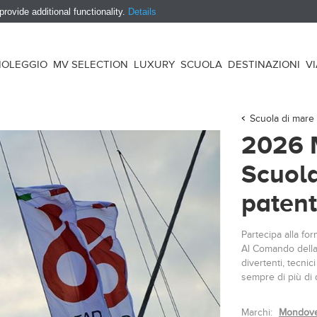
ovide additional functionality.
Details
NOLEGGIO
MV SELECTION
LUXURY
SCUOLA
DESTINAZIONI
V
Scuola di mare
2026 
Scuola
patent
Partecipa alla fo
Al Comando della
divertenti, tecni
sempre di più di
Marchi:
Mondove