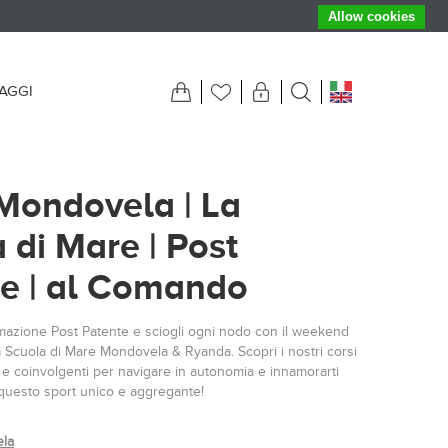
Allow cookies
IAGGI
Mondovela | La
 di Mare | Post
e | al Comando
rmazione Post Patente e sciogli ogni nodo con il weekend
 Scuola di Mare Mondovela & Ryanda. Scopri i nostri corsi
ci e coinvolgenti per navigare in autonomia e innamorarti
 questo sport unico e aggregante!
la