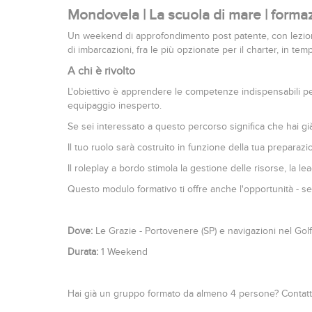
Mondovela | La scuola di mare | form
Un weekend di approfondimento post patente, con lezioni 
di imbarcazioni, fra le più opzionate per il charter, in t
A chi è rivolto
L'obiettivo è apprendere le competenze indispensabili pe
equipaggio inesperto.
Se sei interessato a questo percorso significa che hai g
Il tuo ruolo sarà costruito in funzione della tua preparazion
Il roleplay a bordo stimola la gestione delle risorse, la l
Questo modulo formativo ti offre anche l'opportunità - s
Dove:
Le Grazie - Portovenere (SP) e navigazioni nel Golf
Durata:
1 Weekend
Hai già un gruppo formato da almeno 4 persone? Contatta