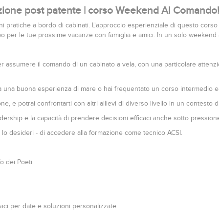
azione post patente | corso Weekend Al Comando
pratiche a bordo di cabinati. L'approccio esperienziale di questo corso 
empo per le tue prossime vacanze con famiglia e amici. In un solo weekend a
r assumere il comando di un cabinato a vela, con una particolare attenz
ià una buona esperienza di mare o hai frequentato un corso intermedio ed 
e, e potrai confrontarti con altri allievi di diverso livello in un contesto d
eadership e la capacità di prendere decisioni efficaci anche sotto pression
e lo desideri - di accedere alla formazione come tecnico ACSI.
o dei Poeti
ci per date e soluzioni personalizzate.