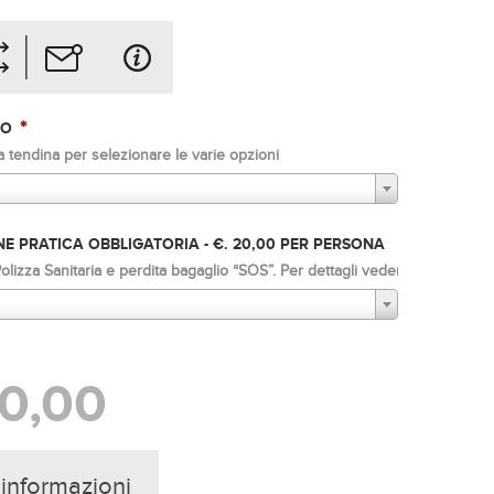
*
SO
a tendina per selezionare le varie opzioni
E PRATICA OBBLIGATORIA - €. 20,00 PER PERSONA
lizza Sanitaria e perdita bagaglio “SOS”. Per dettagli vedere "tariffe e co
0,00
 informazioni