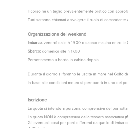
Il corso ha un taglio prevalentemente pratico con approfo
Tutti saranno chiamati a svolgere il ruolo di comandante a
Organizzazione del weekend
Imbarco:
venerdì dalle h 19.00 o sabato mattina entro le
Sbarco:
domenica alle h 17.00
Pernottamento a bordo in cabina doppia
Durante il giorno si faranno le uscite in mare nel Golfo d
In base alle condizioni meteo si pernotterà in uno dei por
Iscrizione
La quota si intende a persona, comprensiva del pernottame
La quota NON è comprensiva della tessera associativa (€ 2
Gli eventuali costi per porti differenti da quello di imbarc