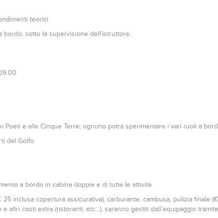
ndimenti teorici.
 bordo, sotto la supervisione dell’istruttore.
 09.00
ei Poeti e alle Cinque Terre; ognuno potrà sperimentare i vari ruoli a bord
ti del Golfo.
nto a bordo in cabina doppia e di tutte le attività.
5 inclusa copertura assicurativa), carburante, cambusa, pulizia finale (€ 
o e altri costi extra (ristoranti, etc...), saranno gestiti dall’equipaggio t