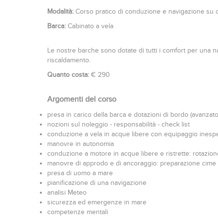
Modalità:
Corso pratico di conduzione e navigazione su c
Barca:
Cabinato a vela
Le nostre barche sono dotate di tutti i comfort per una 
riscaldamento.
Quanto costa:
€ 290
Argomenti del corso
presa in carico della barca e dotazioni di bordo (avanzato
nozioni sul noleggio - responsabilità - check list
conduzione a vela in acque libere con equipaggio inespert
manovre in autonomia
conduzione a motore in acque libere e ristrette: rotazione 
manovre di approdo e di ancoraggio: preparazione cime d
presa di uomo a mare
pianificazione di una navigazione
analisi Meteo
sicurezza ed emergenze in mare
competenze mentali